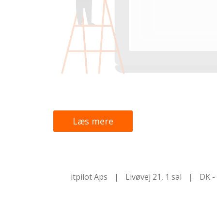
Læs mere
itpilot Aps
|
Livøvej 21, 1 sal
|
DK -